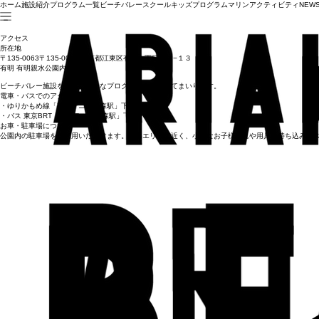
ホーム
施設紹介
プログラム一覧
ビーチバレースクール
キッズプログラム
マリンアクティビティ
NEW
アクセス
所在地
〒135-0063〒135-0063 東京都江東区有明１丁目１３−１３
有明 有明親水公園内
ビーチバレー施設を拠点に様々なプログラムを開催してまいります。
電車・バスでのアクセス
・ゆりかもめ線「有明テニスの森駅」下車：徒歩5分
・バス 東京BRT「有明テニスの森駅」下車：徒歩5分
お車・駐車場について
公園内の駐車場をご利用いただけます。砂浜エリアに近く、小さなお子様連れや用具の持ち込みも