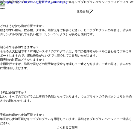
ホーム
施設紹介
プログラム一覧
ビーチバレースクール
キッズプログラム
マリンアクティビティ
NEW
体験参加
どのような持ち物が必要ですか？
動きやすい服装、飲み物、タオル、着替えをご持参ください。ビーチプログラムの場合は、砂浜用
のサンダルや汚れても良い靴下（サンドソックス）があると便利です。
初心者でも参加できますか？
もちろん大歓迎です！有明ビースポ！のプログラムは、専門の指導者がレベルに合わせて丁寧にサ
ポートしますので、運動経験がない方でも安心してご参加いただけます。
雨天時の対応はどうなりますか？
小雨決行ですが、強風や雷などの荒天時は安全を考慮して中止となります。中止の際は、すみやか
に通知差し上げます。
予約は必須ですか？
はい、すべてのプログラムは事前予約制となっております。ウェブサイトの予約ボタンよりお手続
きをお願いいたします。
子供は何歳から参加可能ですか？
年長から参加可能なキッズプログラムを用意しています。詳細は各プログラムページにてご確認く
ださい。
よくあるご質問